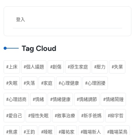
登入
Tag Cloud
上床
個人議題
創傷
原生家庭
壓力
失業
失眠
失落
家庭
心理健康
心理困擾
心理諮商
情緒
情緒健康
情緒調節
情緒鬧鐘
愛自己
慢性失眠
敘事治療
新手爸媽
柳宇哲
焦慮
王鈞
睡眠
羅祐家
職場新人
職場菜鳥