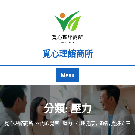
Skip
to
content
覓心理諮商所
Menu
分類:
壓力
覓心理諮商所
>>
內心覺察
,
壓力
,
心理健康
,
情緒
,
覓好文章