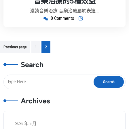
音樂治療的5種效益
6
月
淺談音樂治療 音樂治療屬於表達...
18
0 Comments
日
文
Previous page
1
2
章
分
Search
頁
Archives
2026 年 5 月