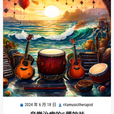
2024 年 6 月 18 日
ritamusictherapist
2024
ritamusicthe
年