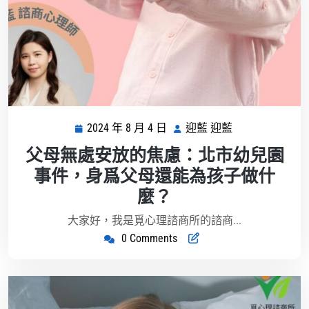
2024 年 8 月 4 日
迎藍 迎藍
2024
迎
年
藍
父母無處安放的焦慮：北市幼兒園
8
迎
事件，身爲父母還能為孩子做什
月
藍
麼？
4
日
大家好，我是覓心理諮商所的諮商...
0 Comments