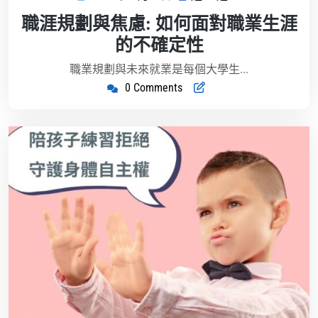
年
藍
職涯規劃與焦慮: 如何面對職業生涯
8
迎
的不確定性
月
藍
5
職業規劃與未來就業是每個大學生...
日
0 Comments