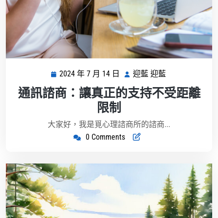
2024 年 7 月 14 日
迎藍 迎藍
2024
迎
年
藍
通訊諮商：讓真正的支持不受距離
7
迎
限制
月
藍
14
大家好，我是覓心理諮商所的諮商...
日
0 Comments