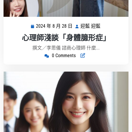
2024 年 8 月 28 日
迎藍 迎藍
2024
迎
年
藍
心理師淺談「身體臆形症」
8
迎
月
藍
撰文／李思儀 諮商心理師 什麼...
28
0 Comments
日