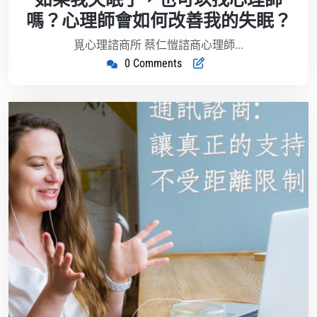
7
迎
嗎？心理師會如何改善我的失眠？
月
藍
22
覓心理諮商所 蔡仁愷諮商心理師...
日
0 Comments