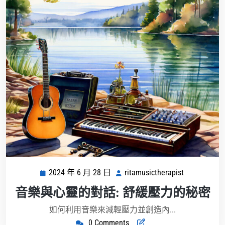
2024 年 6 月 28 日
ritamusictherapist
2024
ritamusicthe
年
音樂與心靈的對話: 舒緩壓力的秘密
6
月
如何利用音樂來減輕壓力並創造內...
28
0 Comments