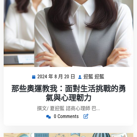
2024 年 8 月 20 日
迎藍 迎藍
2024
迎
年
藍
那些奧運教我：面對生活挑戰的勇
8
迎
氣與心理韌力
月
藍
20
撰文/ 夏迎藍 諮商心理師 巴...
日
0 Comments