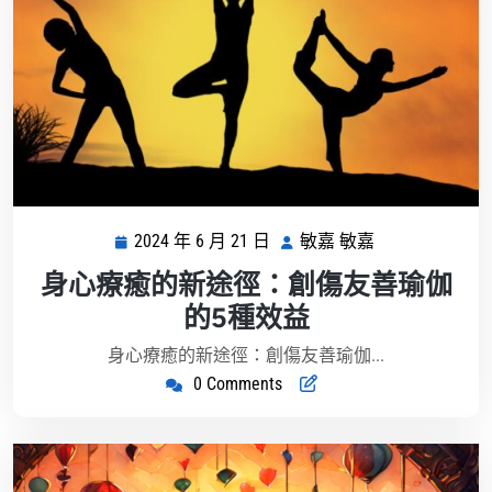
2024 年 6 月 21 日
敏嘉 敏嘉
2024
敏
年
嘉
身心療癒的新途徑：創傷友善瑜伽
6
敏
的5種效益
月
嘉
21
身心療癒的新途徑：創傷友善瑜伽...
日
0 Comments