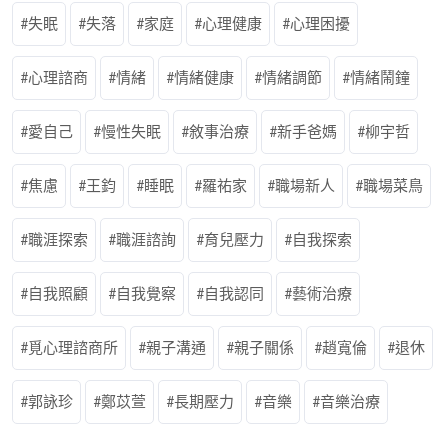
失眠
失落
家庭
心理健康
心理困擾
心理諮商
情緒
情緒健康
情緒調節
情緒鬧鐘
愛自己
慢性失眠
敘事治療
新手爸媽
柳宇哲
焦慮
王鈞
睡眠
羅祐家
職場新人
職場菜鳥
職涯探索
職涯諮詢
育兒壓力
自我探索
自我照顧
自我覺察
自我認同
藝術治療
覓心理諮商所
親子溝通
親子關係
趙寬倫
退休
郭詠珍
鄭苡萱
長期壓力
音樂
音樂治療