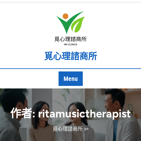
Skip
to
content
覓心理諮商所
Menu
作者:
ritamusictherapist
覓心理諮商所
>>