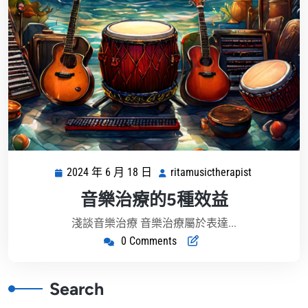
2024 年 6 月 18 日
ritamusictherapist
2024
ritamusicthe
年
音樂治療的5種效益
6
月
淺談音樂治療 音樂治療屬於表達...
18
0 Comments
日
Search