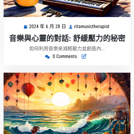
2024 年 6 月 28 日
ritamusictherapist
2024
ritamusicthe
年
音樂與心靈的對話: 舒緩壓力的秘密
6
月
如何利用音樂來減輕壓力並創造內...
28
0 Comments
日