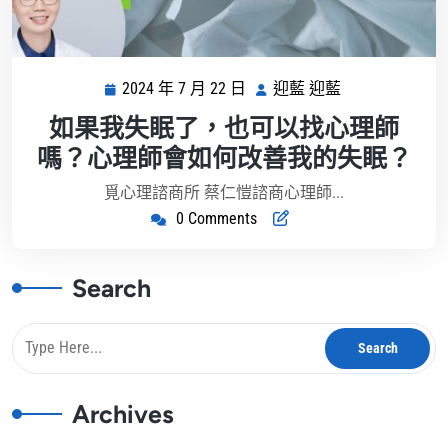
2024 年 7 月 22 日
迎藍 迎藍
2024
迎
年
藍
如果我失眠了，也可以找心理師
7
迎
嗎？心理師會如何改善我的失眠？
月
藍
22
覓心理諮商所 蔡仁愷諮商心理師...
日
0 Comments
Search
Archives