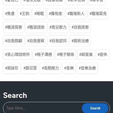
愛自己
慢性失眠
敘事治療
新手爸媽
柳宇哲
焦慮
王鈞
睡眠
羅祐家
職場新人
職場菜鳥
職涯探索
職涯諮詢
育兒壓力
自我探索
自我照顧
自我覺察
自我認同
藝術治療
覓心理諮商所
親子溝通
親子關係
趙寬倫
退休
郭詠珍
鄭苡萱
長期壓力
音樂
音樂治療
Search