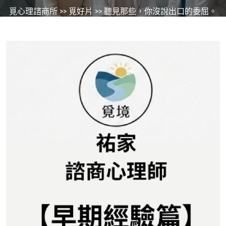
覓心理諮商所
>>
覓好片
>> 聽見那些，你沒說出口的委屈。