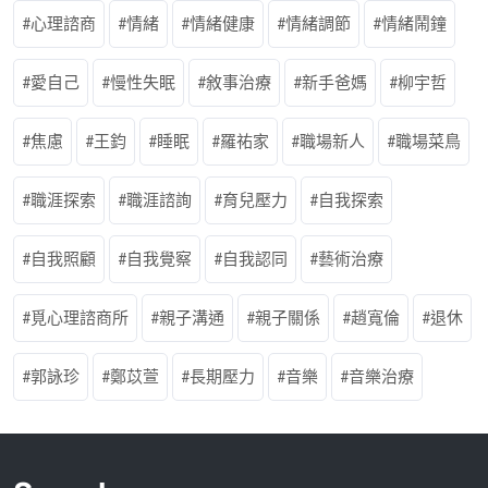
心理諮商
情緒
情緒健康
情緒調節
情緒鬧鐘
愛自己
慢性失眠
敘事治療
新手爸媽
柳宇哲
焦慮
王鈞
睡眠
羅祐家
職場新人
職場菜鳥
職涯探索
職涯諮詢
育兒壓力
自我探索
自我照顧
自我覺察
自我認同
藝術治療
覓心理諮商所
親子溝通
親子關係
趙寬倫
退休
郭詠珍
鄭苡萱
長期壓力
音樂
音樂治療