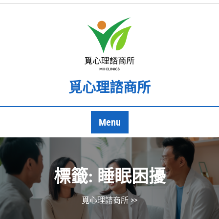
Skip
to
content
覓心理諮商所
Menu
標籤:
睡眠困擾
覓心理諮商所
>>