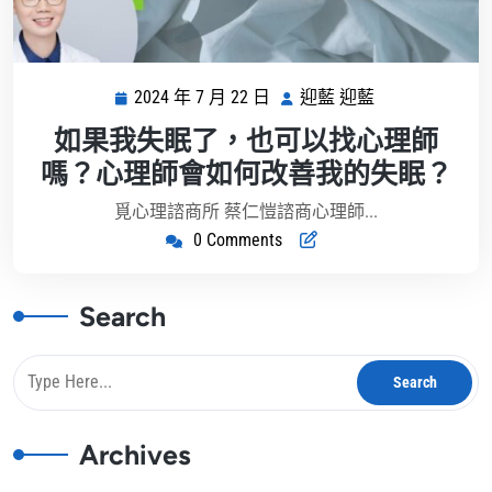
2024 年 7 月 22 日
迎藍 迎藍
2024
迎
年
藍
如果我失眠了，也可以找心理師
7
迎
嗎？心理師會如何改善我的失眠？
月
藍
22
覓心理諮商所 蔡仁愷諮商心理師...
日
0 Comments
Search
Archives