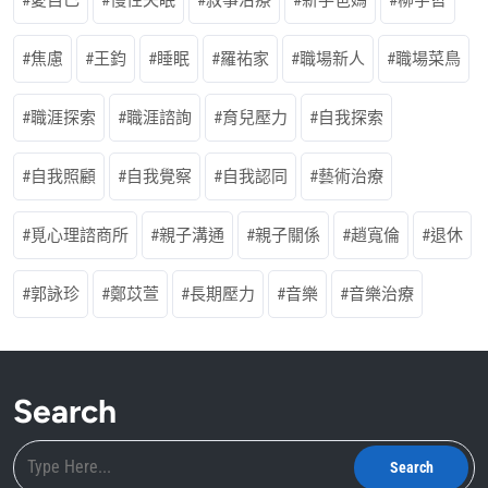
愛自己
慢性失眠
敘事治療
新手爸媽
柳宇哲
焦慮
王鈞
睡眠
羅祐家
職場新人
職場菜鳥
職涯探索
職涯諮詢
育兒壓力
自我探索
自我照顧
自我覺察
自我認同
藝術治療
覓心理諮商所
親子溝通
親子關係
趙寬倫
退休
郭詠珍
鄭苡萱
長期壓力
音樂
音樂治療
Search