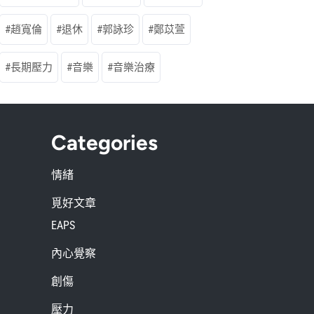
趙寬倫
退休
郭詠珍
鄭苡萱
長期壓力
音樂
音樂治療
Categories
情緒
覓好文章
EAPS
內心覺察
創傷
壓力