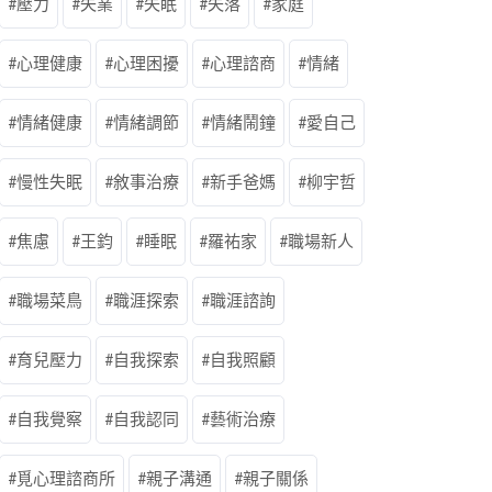
壓力
失業
失眠
失落
家庭
心理健康
心理困擾
心理諮商
情緒
情緒健康
情緒調節
情緒鬧鐘
愛自己
慢性失眠
敘事治療
新手爸媽
柳宇哲
焦慮
王鈞
睡眠
羅祐家
職場新人
職場菜鳥
職涯探索
職涯諮詢
育兒壓力
自我探索
自我照顧
自我覺察
自我認同
藝術治療
覓心理諮商所
親子溝通
親子關係