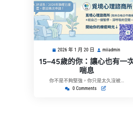
2026 年 1 月 20 日
miiadmin
2026
miiad
年
15–45歲的你：讓心也有一
1
喘息
月
20
你不是不夠堅強，你只是太久沒被...
日
0 Comments