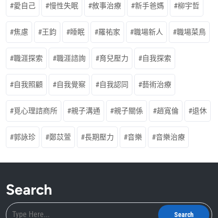
愛自己
慢性失眠
敘事治療
新手爸媽
柳宇哲
焦慮
王鈞
睡眠
羅祐家
職場新人
職場菜鳥
職涯探索
職涯諮詢
育兒壓力
自我探索
自我照顧
自我覺察
自我認同
藝術治療
覓心理諮商所
親子溝通
親子關係
趙寬倫
退休
郭詠珍
鄭苡萱
長期壓力
音樂
音樂治療
Search