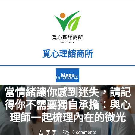
Skip
to
content
覓心理諮商所
Menu
Posted On 2026 年 4 月 14 日
當情緒讓你感到迷失，請記
得你不需要獨自承擔：與心
理師一起梳理內在的微光
宇 宇
0 comments