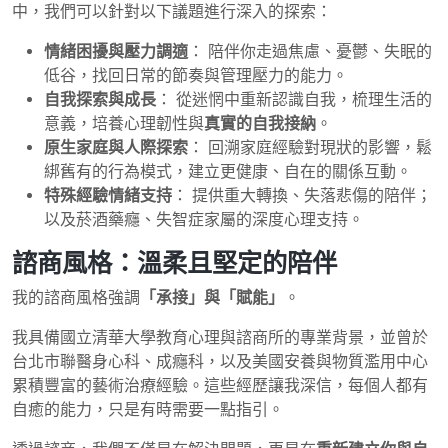
中，我們可以針對以下議題進行深入的探索：
情緒困擾與壓力調適
： 陪伴你走過焦慮、憂鬱、失眠的
低谷，找回日常的節奏與管理壓力的能力。
自我探索與成長
： 從迷惘中重新認識自我，梳理生活的
意義，培養心理韌性與
真實的自我接納
。
原生家庭與人際探索
： 回溯家庭經驗對現狀的影響，鬆
綁舊有的行為模式，建立更健康、自在的關係互動。
特殊經驗情緒支持
： 提供重大轉換、失落悲傷的陪伴；
以及菸酒藥癮、失智症家屬的深度心理支持。
諮商風格：溫柔且堅定的陪伴
我的諮商風格強調
「承接」與「賦能」
。
我具備國立清華大學教育心理與諮商所的專業背景，並曾於
台北市聯醫身心科、成癮科，以及美國安養與物質濫用中心
累積豐富的藝術治療經驗。這些經歷讓我深信，每個人都有
自癒的能力，只是有時需要一點指引。