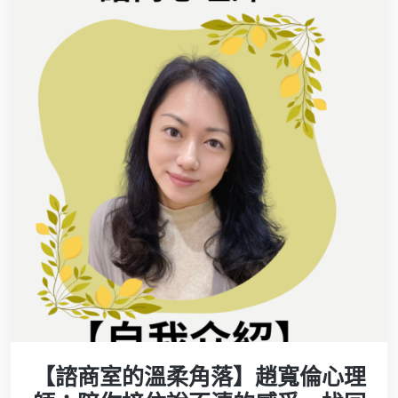
【諮商室的溫柔角落】趙寬倫心理