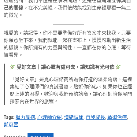
透過諮商，我們不僅是在解決問題，更是在
重新建立你與自
己的關係
。在不完美裡，我們依然能找到生命裡那獨一無二
的微光。
親愛的，請記得，你不需要準備好所有答案才來找我。只要
你願意坐下來，我們就能一起在畫布上，慢慢勾勒出新生活
的樣貌。你所擁有的力量與韌性，一直都在你的心底，等待
被看見。
覓好文章｜讓心靈有處可去，讓知識有光可依
「覓好文章」是覓心理諮商所為你打造的溫柔角落，這裡
集結了心理師們的真誠書寫，貼近你的心。如果你也正經
歷上述的困擾，歡迎與我們預約諮商，讓心理師陪你展開
探索內在世界的旅程。
Tags:
壓力調適
,
心理師介紹
,
情緒調節
,
自我成長
,
藝術治療
,
鄭苡萱