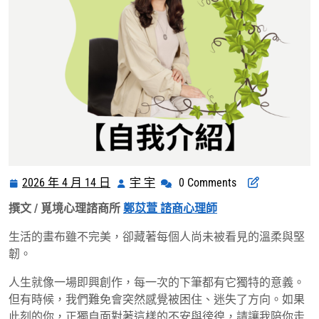
2026 年 4 月 14 日
宇 宇
0 Comments
2026
宇
年
宇
撰文 / 覓境心理諮商所
鄭苡萱 諮商心理師
4
月
生活的畫布雖不完美，卻藏著每個人尚未被看見的溫柔與堅
14
韌。
日
人生就像一場即興創作，每一次的下筆都有它獨特的意義。
但有時候，我們難免會突然感覺被困住、迷失了方向。如果
此刻的你，正獨自面對著這樣的不安與徬徨，請讓我陪你走