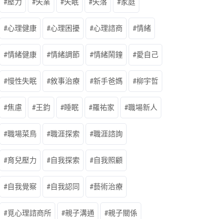
壓力
失業
失眠
失落
家庭
心理健康
心理困擾
心理諮商
情緒
情緒健康
情緒調節
情緒鬧鐘
愛自己
慢性失眠
敘事治療
新手爸媽
柳宇哲
焦慮
王鈞
睡眠
羅祐家
職場新人
職場菜鳥
職涯探索
職涯諮詢
育兒壓力
自我探索
自我照顧
自我覺察
自我認同
藝術治療
覓心理諮商所
親子溝通
親子關係