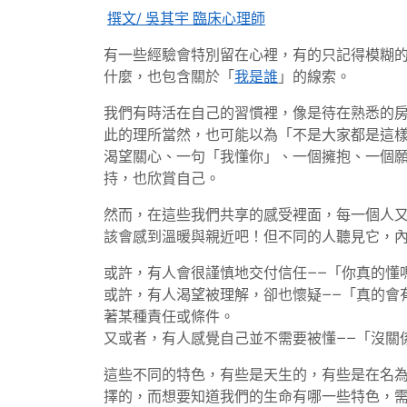
年
藍
撰文/ 吳其宇 臨床心理師
3
迎
月
藍
有一些經驗會特別留在心裡，有的只記得模糊
16
什麼，也包含關於「
我是誰
」的線索。
日
我們有時活在自己的習慣裡，像是待在熟悉的
此的理所當然，也可能以為「不是大家都是這
渴望關心、一句「我懂你」、一個擁抱、一個
持，也欣賞自己。
然而，在這些我們共享的感受裡面，每一個人
該會感到溫暖與親近吧！但不同的人聽見它，
或許，有人會很謹慎地交付信任——「你真的懂
或許，有人渴望被理解，卻也懷疑——「真的會
著某種責任或條件。
又或者，有人感覺自己並不需要被懂——「沒關
這些不同的特色，有些是天生的，有些是在名
擇的，而想要知道我們的生命有哪一些特色，