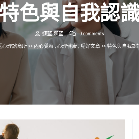
特色與自我認
迎藍 迎藍
0 comments
覓心理諮商所
>>
內心覺察
,
心理健康
,
覓好文章
>> 特色與自我認