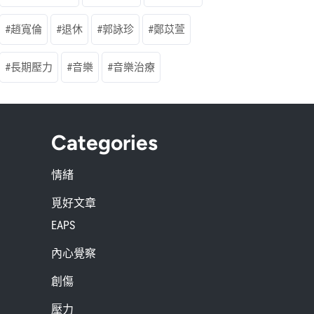
趙寬倫
退休
郭詠珍
鄭苡萱
長期壓力
音樂
音樂治療
Categories
情緒
覓好文章
EAPS
內心覺察
創傷
壓力