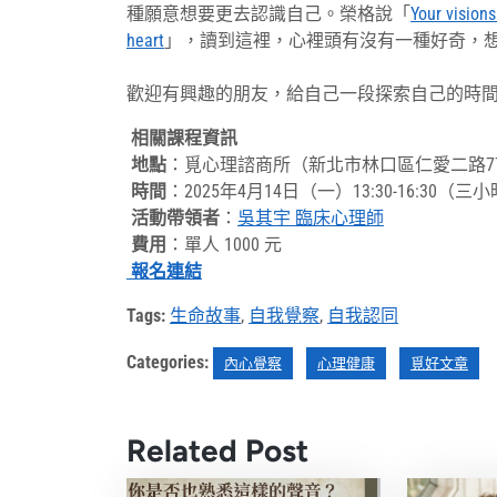
種願意想要更去認識自己。榮格說「
Your vision
heart
」，讀到這裡，心裡頭有沒有一種好奇，
歡迎有興趣的朋友，給自己一段探索自己的時
相關課程資訊
地點
：覓心理諮商所（新北市林口區仁愛二路7
時間
：2025年4月14日（一）13:30-16:30（三
活動帶領者
：
吳其宇 臨床心理師
費用
：單人 1000 元
報名連結
Tags:
生命故事
,
自我覺察
,
自我認同
Categories:
內心覺察
心理健康
覓好文章
Related Post