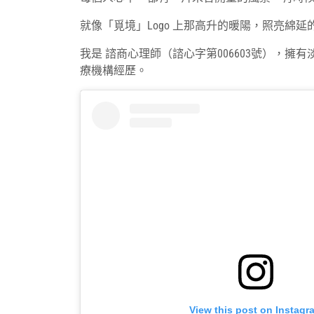
5
月
就像「覓境」Logo 上那高升的暖陽，照亮綿
12
我是 諮商心理師（諮心字第006603號），
日
療機構經歷。
View this post on Instagr