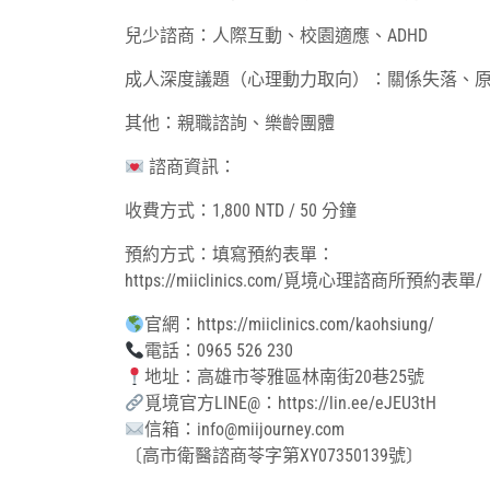
兒少諮商：人際互動、校園適應、ADHD
成人深度議題（心理動力取向）：關係失落、
其他：親職諮詢、樂齡團體
諮商資訊：
收費方式：1,800 NTD / 50 分鐘
預約方式：填寫預約表單：
https://miiclinics.com/覓境心理諮商所預約表單/
官網：https://miiclinics.com/kaohsiung/
電話：0965 526 230
地址：高雄市苓雅區林南街20巷25號
覓境官方LINE@：https://lin.ee/eJEU3tH
信箱：info@miijourney.com
〔高市衛醫諮商苓字第XY07350139號〕