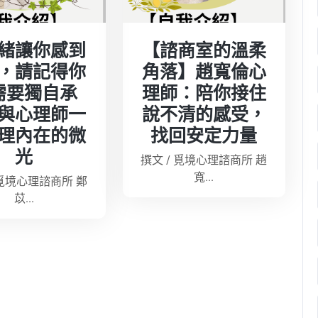
緒讓你感到
【諮商室的溫柔
，請記得你
角落】趙寬倫心
需要獨自承
理師：陪你接住
與心理師一
說不清的感受，
理內在的微
找回安定力量
光
撰文 / 覓境心理諮商所 趙
寬...
 覓境心理諮商所 鄭
苡...