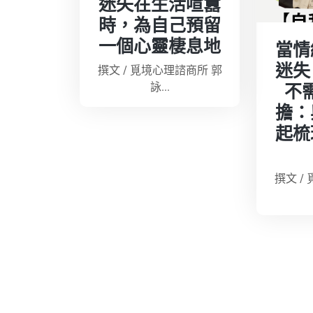
迷失在生活喧囂
時，為自己預留
一個心靈棲息地
當情
迷失
撰文 / 覓境心理諮商所 郭
詠...
不
擔：
起梳
撰文 /