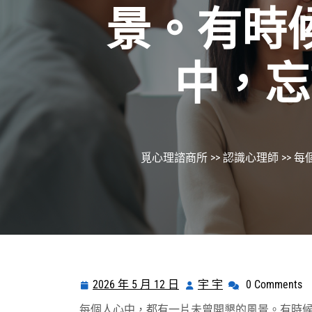
景。有時
中，忘
覓心理諮商所
>>
認識心理師
>> 
2026 年 5 月 12 日
宇 宇
0 Comments
2026
宇
年
宇
每個人心中，都有一片未曾開墾的風景。有時