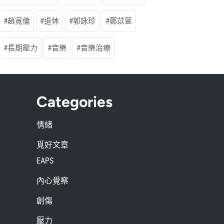
趙寬倫
退休
郭詠珍
鄭苡萱
長期壓力
音樂
音樂治療
Categories
情緒
覓好文章
EAPS
內心覺察
創傷
壓力