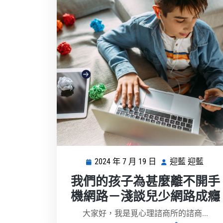
2024 年 7 月 19 日
迎藍 迎藍
2024
迎
年
藍
我們的孩子為甚麼離不開手
7
迎
機網路－淺談兒少網路成癮
月
藍
19
大家好，我是覓心理諮商所的諮商...
日