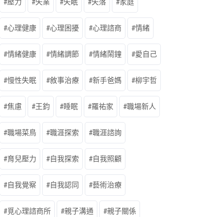
壓力
失業
失眠
失落
家庭
心理健康
心理困擾
心理諮商
情緒
情緒健康
情緒調節
情緒鬧鐘
愛自己
慢性失眠
敘事治療
新手爸媽
柳宇哲
焦慮
王鈞
睡眠
羅祐家
職場新人
職場菜鳥
職涯探索
職涯諮詢
育兒壓力
自我探索
自我照顧
自我覺察
自我認同
藝術治療
覓心理諮商所
親子溝通
親子關係