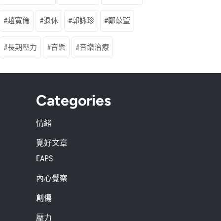
趙寬倫
退休
郭詠珍
鄭苡萱
長期壓力
音樂
音樂治療
Categories
情緒
覓好文章
EAPS
內心覺察
創傷
壓力