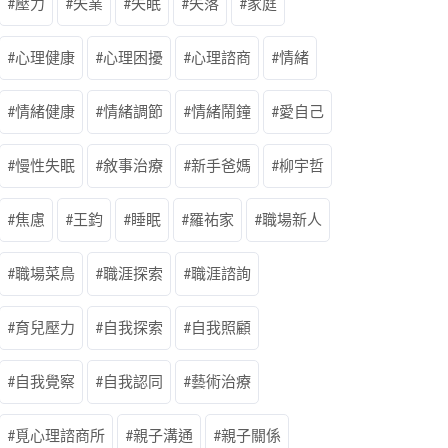
壓力
失業
失眠
失落
家庭
心理健康
心理困擾
心理諮商
情緒
情緒健康
情緒調節
情緒鬧鐘
愛自己
慢性失眠
敘事治療
新手爸媽
柳宇哲
焦慮
王鈞
睡眠
羅祐家
職場新人
職場菜鳥
職涯探索
職涯諮詢
育兒壓力
自我探索
自我照顧
自我覺察
自我認同
藝術治療
覓心理諮商所
親子溝通
親子關係