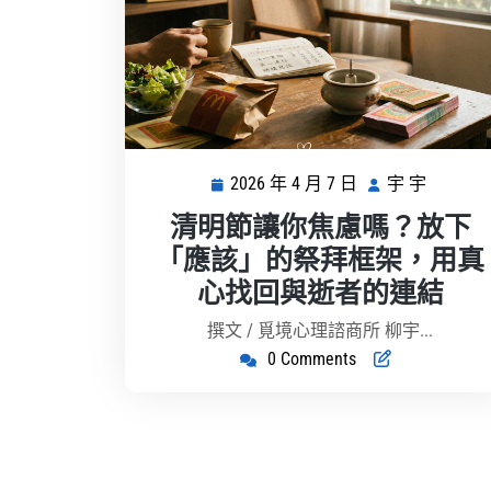
2026 年 4 月 7 日
宇 宇
2026
宇
年
宇
清明節讓你焦慮嗎？放下
4
「應該」的祭拜框架，用真
月
心找回與逝者的連結
7
日
撰文 / 覓境心理諮商所 柳宇...
0 Comments