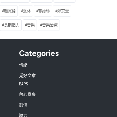
趙寬倫
退休
郭詠珍
鄭苡萱
長期壓力
音樂
音樂治療
Categories
情緒
覓好文章
EAPS
內心覺察
創傷
壓力