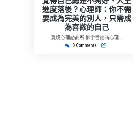
覺得自己總是不夠好、人生
2
進度落後？心理師：你不需
月
要成為完美的別人，只需成
16
日
為喜歡的自己
覓境心理諮商所 柳宇哲諮商心理...
0 Comments