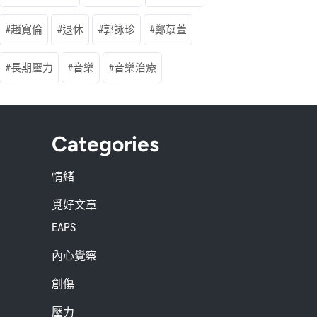
趙寬倫
退休
郭詠珍
鄭苡萱
長期壓力
音樂
音樂治療
Categories
情緒
覓好文章
EAPS
內心覺察
創傷
壓力