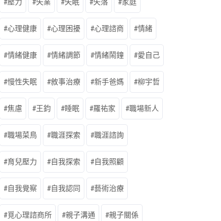
壓力
失業
失眠
失落
家庭
心理健康
心理困擾
心理諮商
情緒
情緒健康
情緒調節
情緒鬧鐘
愛自己
慢性失眠
敘事治療
新手爸媽
柳宇哲
焦慮
王鈞
睡眠
羅祐家
職場新人
職場菜鳥
職涯探索
職涯諮詢
育兒壓力
自我探索
自我照顧
自我覺察
自我認同
藝術治療
覓心理諮商所
親子溝通
親子關係