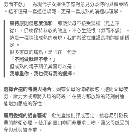
勞而不怨」，為現代子女提供了應對意見分歧時的具體策略
。這不僅是一套道德規範，更是一套成熟的溝通心理學。
堅持原則但態度溫和
：即使父母不接受建議（見志不
從），仍應保持恭敬的態度，不心生怨恨（勞而不怨） 。
這是一種情緒成熟的表現，我們希望在維護長期的關係穩
定 。
很多家庭的痛點，是卡在一句話：
「不照做就是不孝。」
但成熟的親子關係其實可以是：
我尊重你、我也保有我的選擇。
選擇合適的時機與場合
：觀察父母的情緒狀態，避開父母疲
勞、壓力大或即將入睡的時段 。在雙方都放鬆的時刻討論，
能增加思維的彈性 。
運用委婉的語言藝術
：避免直接批評或否定，這容易引發長
輩的防衛心理 。使用商量口吻而非要求口吻，讓父母感受到
參與感與被尊重 。