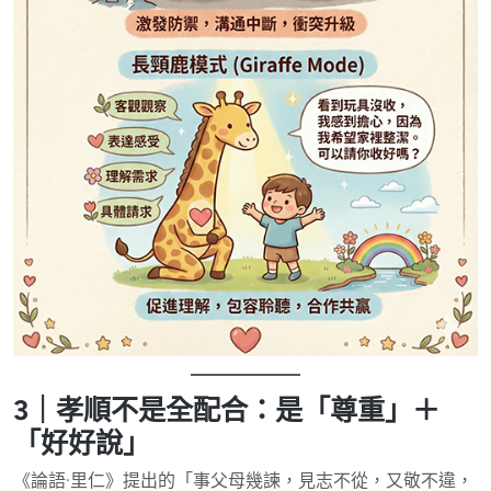
3｜孝順不是全配合：是「尊重」＋
「好好說」
《論語·里仁》提出的「事父母幾諫，見志不從，又敬不違，