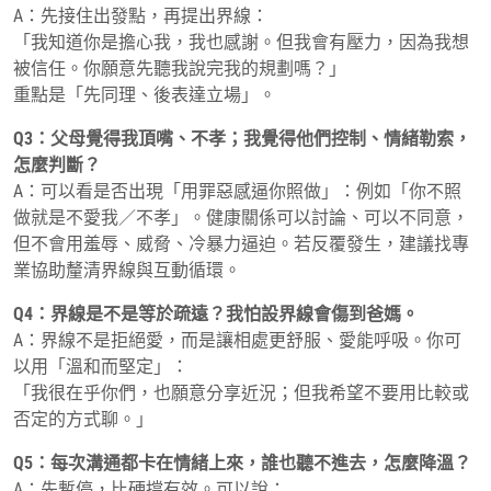
A：先接住出發點，再提出界線：
「我知道你是擔心我，我也感謝。但我會有壓力，因為我想
被信任。你願意先聽我說完我的規劃嗎？」
重點是「先同理、後表達立場」。
Q3：父母覺得我頂嘴、不孝；我覺得他們控制、情緒勒索，
怎麼判斷？
A：可以看是否出現「用罪惡感逼你照做」：例如「你不照
做就是不愛我／不孝」。健康關係可以討論、可以不同意，
但不會用羞辱、威脅、冷暴力逼迫。若反覆發生，建議找專
業協助釐清界線與互動循環。
Q4：界線是不是等於疏遠？我怕設界線會傷到爸媽。
A：界線不是拒絕愛，而是讓相處更舒服、愛能呼吸。你可
以用「溫和而堅定」：
「我很在乎你們，也願意分享近況；但我希望不要用比較或
否定的方式聊。」
Q5：每次溝通都卡在情緒上來，誰也聽不進去，怎麼降溫？
A：先暫停，比硬撐有效。可以說：