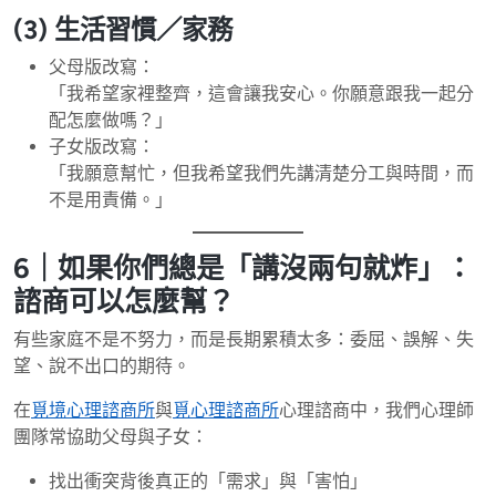
(3) 生活習慣／家務
父母版改寫：
「我希望家裡整齊，這會讓我安心。你願意跟我一起分
配怎麼做嗎？」
子女版改寫：
「我願意幫忙，但我希望我們先講清楚分工與時間，而
不是用責備。」
6｜如果你們總是「講沒兩句就炸」：
諮商可以怎麼幫？
有些家庭不是不努力，而是長期累積太多：委屈、誤解、失
望、說不出口的期待。
在
覓境心理諮商所
與
覓心理諮商所
心理諮商中，我們心理師
團隊常協助父母與子女：
找出衝突背後真正的「需求」與「害怕」