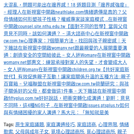
太混亂，問題可能出在邊界感！18 道題目測「邊界感強度」
– 經理人在新視窗中開啟
neathlake.com情緒遺傳是真的？父
母情緒如何形塑孩子性格？權威專家談家庭模式 …在新視窗
中開啟
counsel.site.nthu.edu.tw【面對不同的哲學】當與父母
意見不同時，該如何溝通？ – 清大諮商中心在新視窗中開啟
cw.com.tw心理專家：7個簡單方法，找回與孩子親密感｜天
下雜誌在新視窗中開啟
womany.net跟最親愛的人展開重要溝
通：創造安全的空間給彼此 – 女人迷Womany在新視窗中開啟
womany.net鄧惠文：練習承接對家人的失望，才會變成大人
– 女人迷Womany在新視窗中開啟
children.org.tw【共好家庭新
世代】有效促進親子互動！讓家庭關係升溫的五種方法::親子
百寶箱 – 兒福聯盟在新視窗中開啟
cw.com.tw荷蘭研究：與孩
子關係好的父母，都會做這1件事 – 天下雜誌在新視窗中開
啟
fiftyplus.com.tw好好說話，把衝突轉化成溝通！劉軒：意見
不同時，這4種NG句子 …在新視窗中開啟
issues.ptsplus.tv如何
與有情緒困擾的家人溝通？馬大元：「無知就是美
Tags:
原生家庭議題
,
家庭溝通技巧
,
家庭諮商
,
心理界限
,
情緒
勒索
,
父母與成年子女
,
覓境心理諮商所
,
覓心理諮商所
,
親子