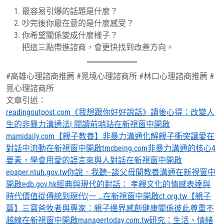
最容易引爆的話題是什麼？
吵完後你最在意的是什麼感受？
你希望關係變成什麼樣子？
把這三點帶進諮商，會更快找到改善方向。
#高雄心理諮商推薦 #覓境心理諮商所 #林口心理諮商推薦 #
覓心理諮商所
文章引述：
readingoutpost.com《我想跟你好好說話》讀後心得：改變人
生的非暴力溝通法| 閱讀前哨站在新視窗中開啟
mamidaily.com【親子教養】非暴力溝通化解親子衝突讓愛在
對話中流動在新視窗中開啟
tmcbeing.com非暴力溝通的核心4
要素，學會用愛的語言來與人對話在新視窗中開啟
epaper.ntuh.gov.tw你說．我聽–談父母間教養溝通在新視窗中
開啟
edb.gov.hk經典與現代的對話： 孝親文化的情感表達與
時代價值從傳統到現代(一 …在新視窗中開啟
ct.org.tw【親子
篇】三寶爸牧者與專家：親子邊界感創健康關係彼此尊重不
越線在新視窗中開啟
managertoday.com.tw研究：生活、情緒