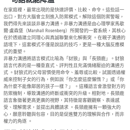
在家庭裡，最常出現的是快速評價、比較、命令。這些話一
出口，對方大腦會立刻進入防禦模式。解除這個防禦警報，
我們得先來談談非暴力溝通。非暴力溝通是由心理學家馬歇
爾·盧森堡（Marshall Rosenberg）所開發的一套系統，其核心
在於透過建立同理心與真誠聯繫來化解衝突 。在親子溝通的
語境下，這套模式不僅是說話的技巧，更是一種大腦反應模
式的重塑。
非暴力溝通將語言模式比喻為「豺狼」與「長頸鹿」。豺狼
語言代表的是一種垂直式、評判性且充滿情緒壓迫的溝通方
式 。豺狼式的父母習慣使用命令、羞辱或比較，試圖透過權
威來控制子女的行為，例如說「你怎麼這麼懶惰？」或「你
為什麼不能像鄰居的孩子一樣？」 。這種語言會激發對方的
防禦機制，導致溝通的終斷或衝突的升級。相對地，長頸鹿
語言象徵著更高更廣的視野，其特徵是客觀觀察、表達感
受、理解需求，並提出具體請求 。長頸鹿擁有一顆強大的
心，願意聆聽與包容，目的是促進雙方的理解與合作，而非
權力的角逐 。