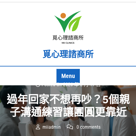
Skip
to
content
覓心理諮商所
Menu
Posted On 2026 年 2 月 17 日
過年回家不想再吵？5個親
子溝通練習讓團圓更靠近
miiadmin
0 comments