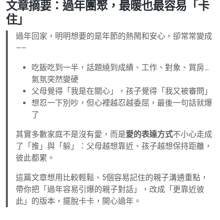
文章摘要：過年團聚，最暖也最容易「卡
2
住」
月
17
過年回家，明明想要的是年節的熱鬧和安心，卻常常變成
日
——
吃飯吃到一半，話題繞到成績、工作、對象、買房…
氣氛突然變硬
父母覺得「我是在關心」，孩子覺得「我又被審問」
想忍一下別吵，但心裡越忍越委屈，最後一句話就爆
了
其實多數家庭不是沒有愛，而是
愛的表達方式
不小心走成
了「推」與「躲」：父母越想靠近、孩子越想保持距離，
彼此都累。
這篇文章想用比較輕鬆、5個容易記住的親子溝通重點，
帶你把「過年容易引爆的親子對話」，改成「更靠近彼
此」的版本，擺脫卡卡，開心過年。