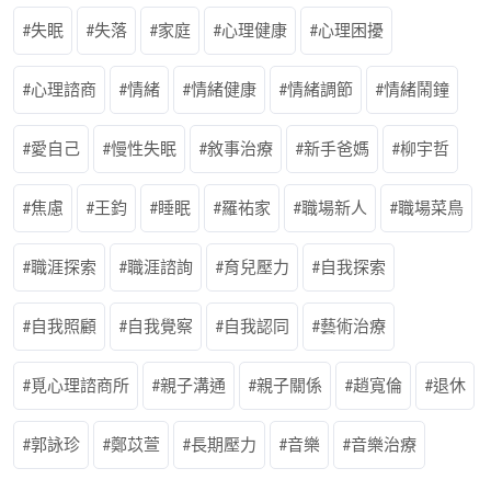
失眠
失落
家庭
心理健康
心理困擾
心理諮商
情緒
情緒健康
情緒調節
情緒鬧鐘
愛自己
慢性失眠
敘事治療
新手爸媽
柳宇哲
焦慮
王鈞
睡眠
羅祐家
職場新人
職場菜鳥
職涯探索
職涯諮詢
育兒壓力
自我探索
自我照顧
自我覺察
自我認同
藝術治療
覓心理諮商所
親子溝通
親子關係
趙寬倫
退休
郭詠珍
鄭苡萱
長期壓力
音樂
音樂治療