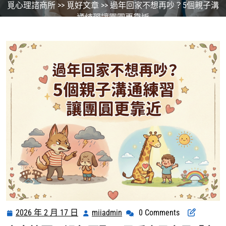
覓心理諮商所
>>
覓好文章
>> 過年回家不想再吵？5個親子溝
通練習讓團圓更靠近
2026 年 2 月 17 日
miiadmin
0 Comments
2026
miiadmin
年