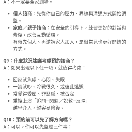
A：不一定要全家到場。
個人諮商
：先從你自己的壓力、界線與溝通方式開始調
整。
家庭／親子諮商
：在安全的引導下，練習更好的對話與
修復，改善互動循環。
有時先個人、再邀請家人加入，是很常見也更好開始的
方式。
Q9：什麼狀況建議考慮預約諮商？
A：如果出現以下任一項，就值得考慮：
回家就焦慮、心悶、失眠
一談就吵、冷戰很久、或彼此逃避
常覺得委屈、罪惡感、被否定
重複上演「追問—閃躲／說教—反彈」
越早介入，越容易修復。
Q10：預約前可以先了解方向嗎？
A：可以。你可以先整理三件事：