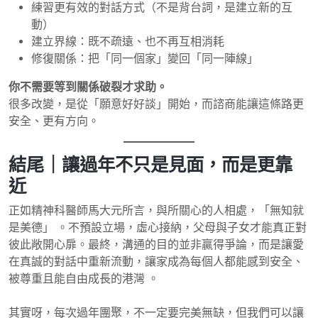
練習更有效的對話方式（不是背台詞，是建立新的互
動）
建立界線：既不疏遠、也不再互相消耗
修復關係：把「同一個家」變回「同一陣線」
你不需要等到關係破裂才求助。
很多改變，是從「願意好好談」開始，而諮商能讓這條路更
安全、更有方向。
結尾｜讓過年不只是見面，而是更靠
近
正如精神科醫師馬大元所言，與所關心的人相處，「無知就
是美德」 。不預設立場，虛心接納，父母與子女才能真正對
彼此敞開心扉。最終，溝通的目的並非贏得爭論，而是讓愛
在真誠的對話中重新流動，讓家成為每個人都能感到安全、
被尊重且能自由成長的港灣 。
其實呀，每次過年團聚，不一定要完美無缺，但我們可以讓