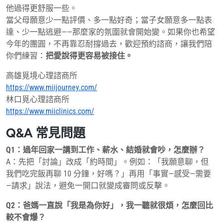
他過得更舒服一些。
當父母願意少一點評價、多一點好奇；當子女願意多一點表
達、少一點逃避——那麼家的氛圍就會開始變。如果你也希望
今年的團圓，不再靠忍耐撐過去，歡迎預約諮商，讓我們陪
你們練習：
把愛說得更容易被接住。
高雄覓境心理諮商所
https://www.miijourney.com/
林口覓心理諮商所
https://www.miiclinics.com/
Q&A 常見問題
Q1：過年回家一講到工作、薪水、結婚就會吵，怎麼辦？
A：先把「討論」改成「約時間」。例如：「我願意聊，但
我們吃完飯再聊 10 分鐘，好嗎？」再用「事實—感受—需要
—請求」說法，避免一開口就變成審問或反擊。
Q2：爸媽一直說「我是為你好」，我一聽就很煩，怎麼回比
較不會爆？