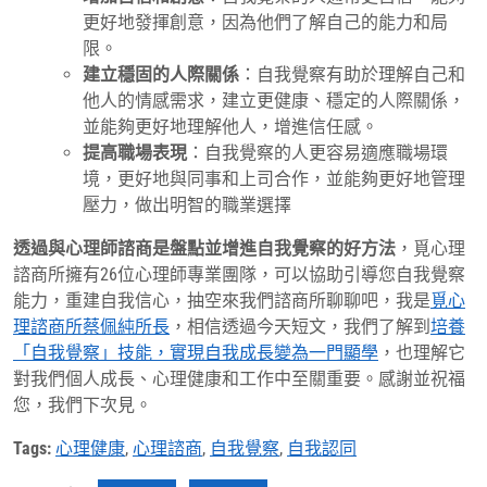
更好地發揮創意，因為他們了解自己的能力和局
限。
建立穩固的人際關係
：自我覺察有助於理解自己和
他人的情感需求，建立更健康、穩定的人際關係，
並能夠更好地理解他人，增進信任感。
提高職場表現
：自我覺察的人更容易適應職場環
境，更好地與同事和上司合作，並能夠更好地管理
壓力，做出明智的職業選擇
透過與心理師諮商是盤點並增進自我覺察的好方法
，覓心理
諮商所擁有26位心理師專業團隊，可以協助引導您自我覺察
能力，重建自我信心，抽空來我們諮商所聊聊吧，我是
覓心
理諮商所蔡佩純所長
，相信透過今天短文，我們了解到
培養
「自我覺察」技能，實現自我成長變為一門顯學
，也理解它
對我們個人成長、心理健康和工作中至關重要。感謝並祝福
您，我們下次見。
Tags:
心理健康
,
心理諮商
,
自我覺察
,
自我認同