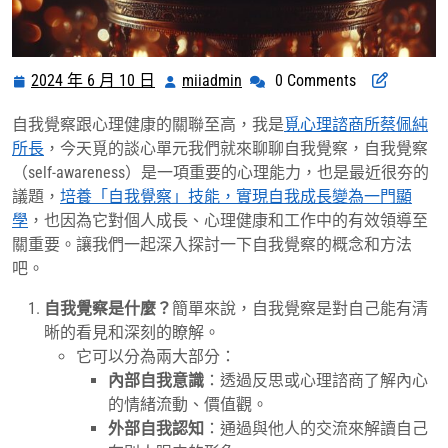
2024 年 6 月 10 日
miiadmin
0 Comments
2024
miiadmin
年
自我覺察跟心理健康的關聯至高，我是
覓心理諮商所蔡佩純
6
所長
，今天覓的談心單元我們就來聊聊自我覺察，自我覺察
月
（self-awareness）是一項重要的心理能力，也是最近很夯的
10
議題，
培養「自我覺察」技能，實現自我成長變為一門顯
日
學
，也因為它對個人成長、心理健康和工作中的有效領導至
關重要。讓我們一起深入探討一下自我覺察的概念和方法
吧。
自我覺察是什麼？
簡單來說，自我覺察是對自己能有清
晰的看見和深刻的瞭解。
它可以分為兩大部分：
內部自我意識
：透過反思或心理諮商了解內心
的情緒流動、價值觀。
外部自我認知
：通過與他人的交流來解讀自己