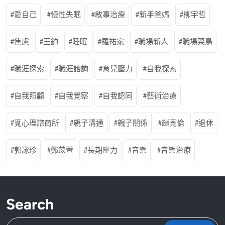
愛自己
慢性失眠
敘事治療
新手爸媽
柳宇哲
焦慮
王鈞
睡眠
羅祐家
職場新人
職場菜鳥
職涯探索
職涯諮詢
育兒壓力
自我探索
自我照顧
自我覺察
自我認同
藝術治療
覓心理諮商所
親子溝通
親子關係
趙寬倫
退休
郭詠珍
鄭苡萱
長期壓力
音樂
音樂治療
Search