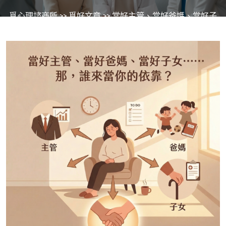
覓心理諮商所
>>
覓好文章
>> 當好主管、當好爸媽、當好子
女⋯⋯那，誰來當你的依靠？