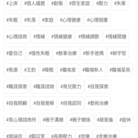
上床
個人議題
創傷
原生家庭
壓力
失業
失眠
失落
家庭
心理健康
心理困擾
心理諮商
情緒
情緒健康
情緒調節
情緒鬧鐘
愛自己
慢性失眠
敘事治療
新手爸媽
柳宇哲
焦慮
王鈞
睡眠
羅祐家
職場新人
職場菜鳥
職涯探索
職涯諮詢
育兒壓力
自我探索
自我照顧
自我覺察
自我認同
藝術治療
覓心理諮商所
親子溝通
親子關係
趙寬倫
退休
郭詠珍
鄭苡萱
長期壓力
音樂
音樂治療