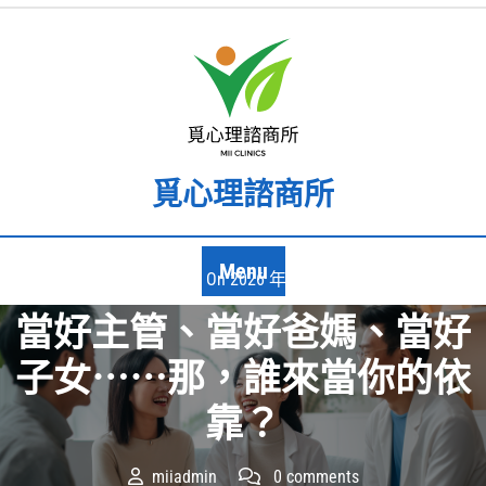
Skip
to
content
覓心理諮商所
Menu
Posted On 2026 年 3 月 7 日
當好主管、當好爸媽、當好
子女⋯⋯那，誰來當你的依
靠？
miiadmin
0 comments