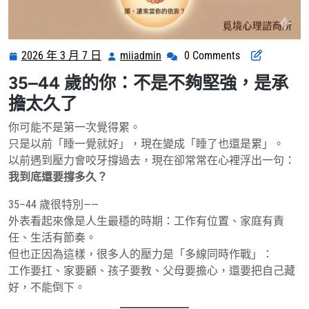
2026 年 3 月 7 日
miiadmin
0 Comments
2026
miiadmin
年
35–44 歲的你：不是不夠堅強，是承
3
擔太久了
月
7
你可能不是第一次覺得累。
日
只是以前「睡一覺就好」，現在變成「睡了也還是累」。
以前遇到壓力會咬牙撐過去，現在卻常常在心裡浮出一句：
我到底還要撐多久？
35–44 歲很特別——
外表看起來像是人生最穩的時期：工作有位置、家庭有責
任、生活有節奏。
但也正因為這樣，很多人的壓力是「多線同時作戰」：
工作要扛、家要顧、孩子要教、父母要擔心，還要把自己藏
好，不能倒下。