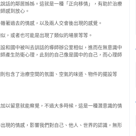
我說話的鄰居姊姊。這就是一種「正向移情」，有助於治療
理師感到放心。
參雜著過去的情感，以及兩人交會後出現的感覺。
相似，或者也可能是出現了類似的場景等等。
擺設和國中被叫去訓話的導師辦公室相似，進而在無意識中
理師產生防衛心理，此刻的自己像是國中的自己，而心理師
細則包含了治療空間的氛圍、空氣的味道、物件的擺設等
候加以留意就能察覺，不過大多時候，這是一種潛意識的情
中出現的情感，影響我們對自己、他人、世界的認識，無形