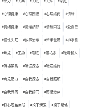
壓力
失業
失眠
失落
家庭
心理健康
心理困擾
心理諮商
情緒
情緒健康
情緒調節
情緒鬧鐘
愛自己
慢性失眠
敘事治療
新手爸媽
柳宇哲
焦慮
王鈞
睡眠
羅祐家
職場新人
職場菜鳥
職涯探索
職涯諮詢
育兒壓力
自我探索
自我照顧
自我覺察
自我認同
藝術治療
覓心理諮商所
親子溝通
親子關係