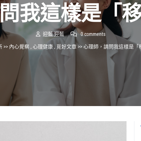
問我這樣是「
迎藍 迎藍
0 comments
所
>>
內心覺察
,
心理健康
,
覓好文章
>> 心理師，請問我這樣是