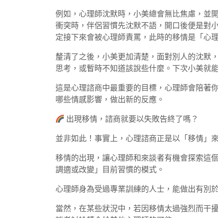
例如，心理師沈默時，小美總會無比焦慮，並
衝突時，伴侶習慣先沈默不語，開口後便是對
定接下來會被心理師責罵，此時的移情是「心
釐清了之後，小美更加清楚，面對別人的沈默
思考，或暫時不知道該說些什麼。下次小美就
這是心理諮商中最重要的目標，心理師會陪著
哪些情感影響，做出新的反應。
出現移情，諮商就要以失敗告終了嗎？
並非如此！事實上，心理諮商正是以「移情」
移情的出現，讓心理師和來談者有機會探索這
調適或改變」目前習慣的模式。
心理師身為受過專業訓練的人士，能做出有別
當然，在某些狀況中，若因移情太過強烈而干