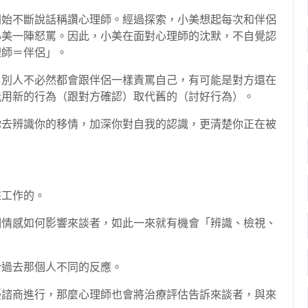
開始不斷說話稱讚心理師。經過探索，小美想起每次和伴侶
小美一陣怒罵。因此，小美在面對心理師的沈默，不自覺認
理師＝伴侶」。
，別人不必然都會跟伴侶一樣責罵自己，有可能是對方還在
能用新的行為（跟對方確認）取代舊的（討好行為）。
你去辨識你的移情，加深你對自我的認識，更清楚你正在被
來工作的。
個情感如何影響來談者，如此一來就有機會「辨識、檢視、
於過去那個人不同的反應。
擾諮商進行，那麼心理師也會將治療評估告訴來談者，與來