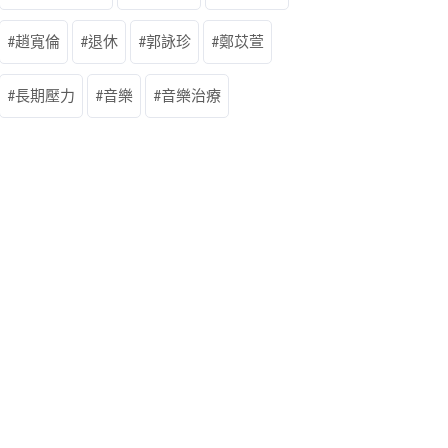
趙寬倫
退休
郭詠珍
鄭苡萱
長期壓力
音樂
音樂治療