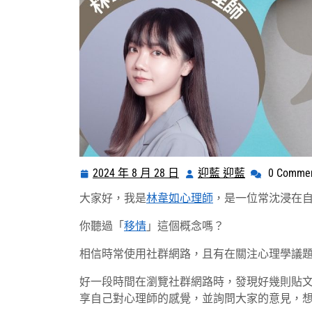
2024 年 8 月 28 日
迎藍 迎藍
0 Comme
2024
迎
年
藍
大家好，我是
林韋如心理師
，是一位常沈浸在
8
迎
月
藍
你聽過「
移情
」這個概念嗎？
28
相信時常使用社群網路，且有在關注心理學議
日
好一段時間在瀏覽社群網路時，發現好幾則貼
享自己對心理師的感覺，並詢問大家的意見，