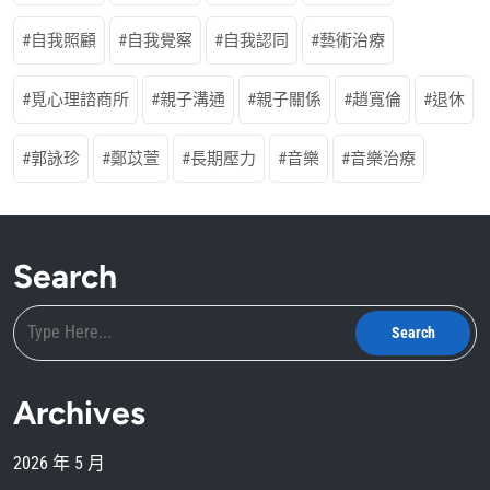
自我照顧
自我覺察
自我認同
藝術治療
覓心理諮商所
親子溝通
親子關係
趙寬倫
退休
郭詠珍
鄭苡萱
長期壓力
音樂
音樂治療
Search
Archives
2026 年 5 月