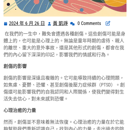
2024 年 6 月 26 日
黃 凱竫
0 Comments
2024
黃
年
凱
在我們的一生中，難免會遭遇各種創傷。這些創傷可能是身
6
竫
體上的，也可能是心理上的。無論是童年時期的虐待、親人
月
的離世、重大的意外事故，還是其他形式的創傷，都會在我
26
們的內心留下深深的印記，影響我們的情感和行為。
日
創傷的影響
創傷的影響是深遠且複雜的。它可能導致持續的心理問題，
如焦慮、憂鬱、恐懼、甚至創傷後壓力症候群（PTSD）。創
傷還可能影響我們的自我認同和人際關係，使我們變得對生
活失去信心，對未來感到恐懼。
心理治癒的力量
然而，創傷並不意味着無法恢復。心理治癒的力量在於它能
夠幫助我們重新認識自己，找到內心的力量，走出過去的陰