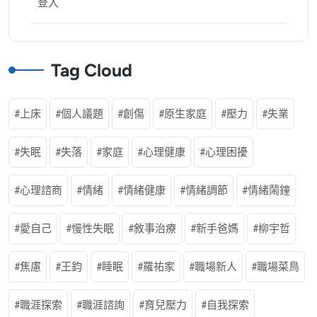
登入
Tag Cloud
上床
個人議題
創傷
原生家庭
壓力
失業
失眠
失落
家庭
心理健康
心理困擾
心理諮商
情緒
情緒健康
情緒調節
情緒鬧鐘
愛自己
慢性失眠
敘事治療
新手爸媽
柳宇哲
焦慮
王鈞
睡眠
羅祐家
職場新人
職場菜鳥
職涯探索
職涯諮詢
育兒壓力
自我探索