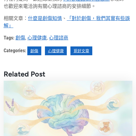
也歡迎來電洽詢有關心理諮商的安排細節。
相關文章：
什麼是創傷知情
、
「對於創傷，我們其實有些誤
解」
Tags:
創傷
,
心理健康
,
心理諮商
Categories:
創傷
心理健康
覓好文章
Related Post