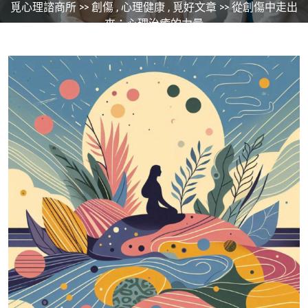
覓心理諮商所
>>
創傷
,
心理健康
,
覓好文章
>> 從創傷中走出
來：心理治癒的力量