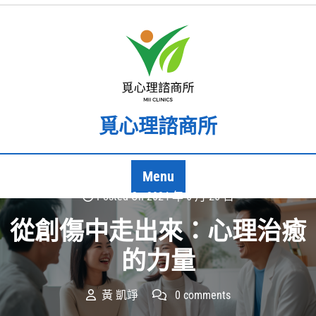
Skip
to
content
覓心理諮商所
Menu
Posted On 2024 年 6 月 26 日
從創傷中走出來：心理治癒
的力量
黃 凱竫
0 comments