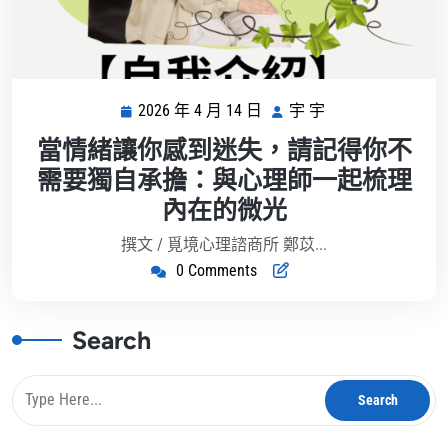
2026 年 4 月 14 日
宇 宇
2026
宇
年
宇
當情緒讓你感到迷失，請記得你不
4
需要獨自承擔：與心理師一起梳理
月
內在的微光
14
日
撰文 / 覓境心理諮商所 鄭苡...
0 Comments
Search