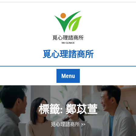
Skip
to
content
覓心理諮商所
Menu
標籤:
鄭苡萱
覓心理諮商所
>>