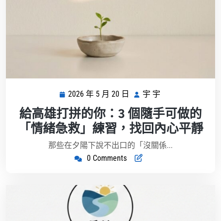
2026 年 5 月 20 日
宇 宇
2026
宇
年
宇
給高雄打拼的你：3 個隨手可做的
5
「情緒急救」練習，找回內心平靜
月
20
那些在夕陽下說不出口的「沒關係...
日
0 Comments