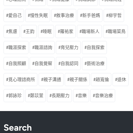
愛自己
慢性失眠
敘事治療
新手爸媽
柳宇哲
焦慮
王鈞
睡眠
羅祐家
職場新人
職場菜鳥
職涯探索
職涯諮詢
育兒壓力
自我探索
自我照顧
自我覺察
自我認同
藝術治療
覓心理諮商所
親子溝通
親子關係
趙寬倫
退休
郭詠珍
鄭苡萱
長期壓力
音樂
音樂治療
Search