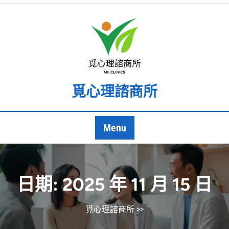
Skip
to
content
覓心理諮商所
Menu
日期:
2025 年 11 月 15 日
覓心理諮商所
>>