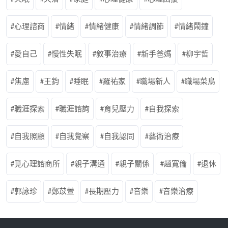
心理諮商
情緒
情緒健康
情緒調節
情緒鬧鐘
愛自己
慢性失眠
敘事治療
新手爸媽
柳宇哲
焦慮
王鈞
睡眠
羅祐家
職場新人
職場菜鳥
職涯探索
職涯諮詢
育兒壓力
自我探索
自我照顧
自我覺察
自我認同
藝術治療
覓心理諮商所
親子溝通
親子關係
趙寬倫
退休
郭詠珍
鄭苡萱
長期壓力
音樂
音樂治療