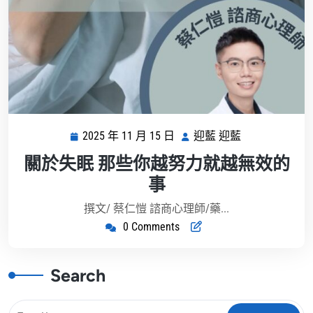
2025 年 11 月 15 日
迎藍 迎藍
2025
迎
年
藍
關於失眠 那些你越努力就越無效的
11
迎
事
月
藍
15
撰文/ 蔡仁愷 諮商心理師/藥...
日
0 Comments
Search