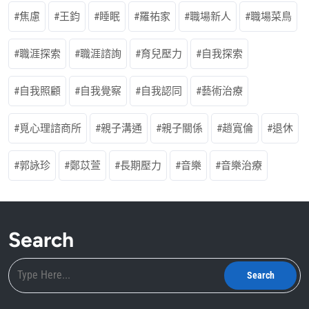
焦慮
王鈞
睡眠
羅祐家
職場新人
職場菜鳥
職涯探索
職涯諮詢
育兒壓力
自我探索
自我照顧
自我覺察
自我認同
藝術治療
覓心理諮商所
親子溝通
親子關係
趙寬倫
退休
郭詠珍
鄭苡萱
長期壓力
音樂
音樂治療
Search