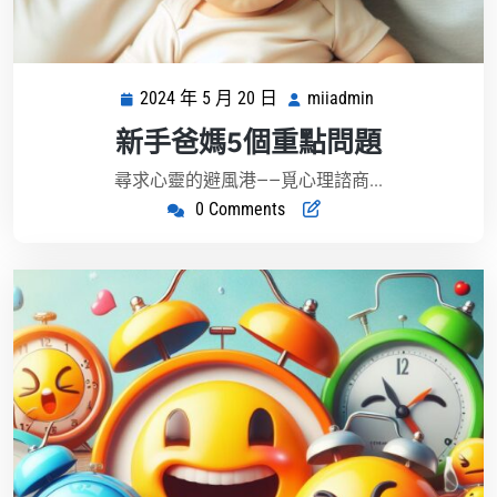
2024 年 5 月 20 日
miiadmin
2024
miiadmin
年
新手爸媽5個重點問題
5
月
尋求心靈的避風港——覓心理諮商...
20
0 Comments
日