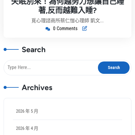
失眠別來！為何越努力想讓自己睡
5
著,反而越難入睡?
月
20
覓心理諮商所蔡仁愷心理師 凱文...
日
0 Comments
Search
Archives
2026 年 5 月
2026 年 4 月