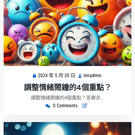
2024 年 5 月 20 日
miiadmin
2024
miiadmin
年
調整情緒鬧鐘的4個重點？
5
月
調整情緒鬧鐘的4個重點？答案非...
20
0 Comments
日