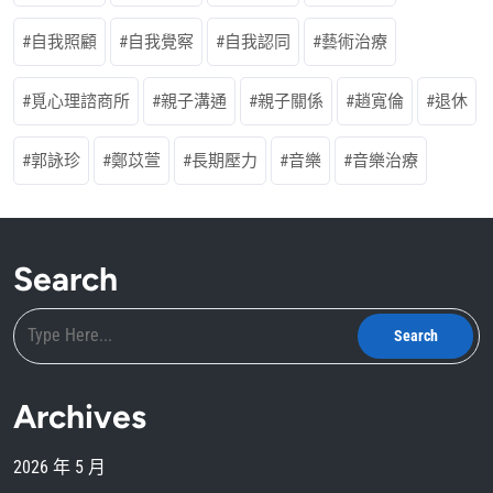
自我照顧
自我覺察
自我認同
藝術治療
覓心理諮商所
親子溝通
親子關係
趙寬倫
退休
郭詠珍
鄭苡萱
長期壓力
音樂
音樂治療
Search
Archives
2026 年 5 月