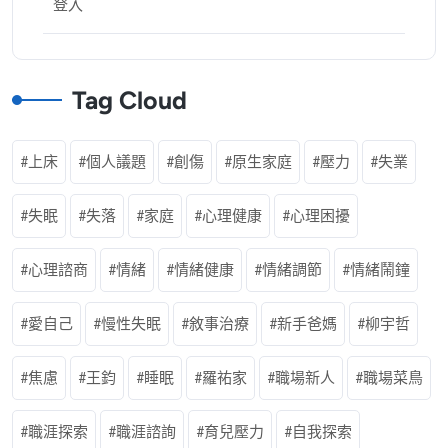
登入
Tag Cloud
上床
個人議題
創傷
原生家庭
壓力
失業
失眠
失落
家庭
心理健康
心理困擾
心理諮商
情緒
情緒健康
情緒調節
情緒鬧鐘
愛自己
慢性失眠
敘事治療
新手爸媽
柳宇哲
焦慮
王鈞
睡眠
羅祐家
職場新人
職場菜鳥
職涯探索
職涯諮詢
育兒壓力
自我探索