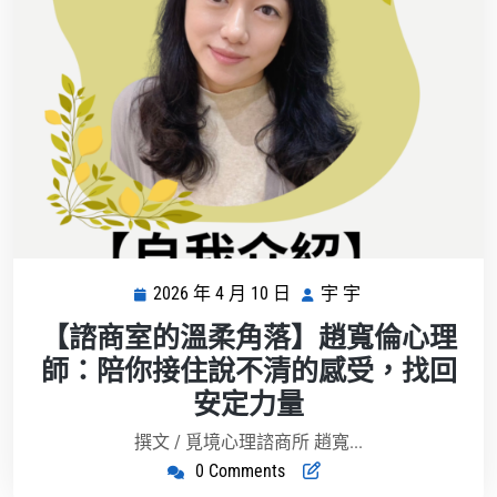
2026 年 4 月 10 日
宇 宇
2026
宇
年
宇
【諮商室的溫柔角落】趙寬倫心理
4
師：陪你接住說不清的感受，找回
月
安定力量
10
日
撰文 / 覓境心理諮商所 趙寬...
0 Comments