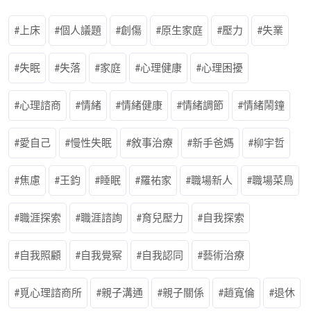
上床
個人議題
創傷
原生家庭
壓力
失業
失眠
失落
家庭
心理健康
心理困擾
心理諮商
情緒
情緒健康
情緒調節
情緒鬧鐘
愛自己
慢性失眠
敘事治療
新手爸媽
柳宇哲
焦慮
王鈞
睡眠
羅祐家
職場新人
職場菜鳥
職涯探索
職涯諮詢
育兒壓力
自我探索
自我照顧
自我覺察
自我認同
藝術治療
覓心理諮商所
親子溝通
親子關係
趙寬倫
退休