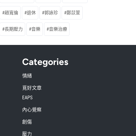
趙寬倫
退休
郭詠珍
鄭苡萱
長期壓力
音樂
音樂治療
Categories
情緒
覓好文章
EAPS
內心覺察
創傷
壓力