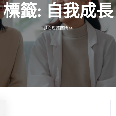
標籤:
自我成長
覓心理諮商所
>>