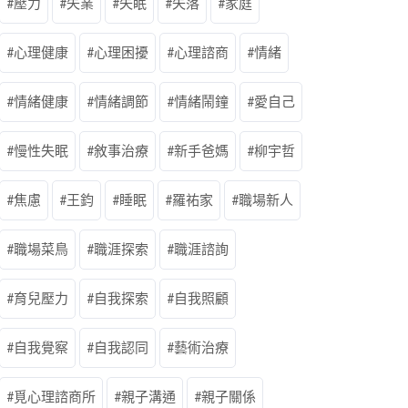
壓力
失業
失眠
失落
家庭
心理健康
心理困擾
心理諮商
情緒
情緒健康
情緒調節
情緒鬧鐘
愛自己
慢性失眠
敘事治療
新手爸媽
柳宇哲
焦慮
王鈞
睡眠
羅祐家
職場新人
職場菜鳥
職涯探索
職涯諮詢
育兒壓力
自我探索
自我照顧
自我覺察
自我認同
藝術治療
覓心理諮商所
親子溝通
親子關係