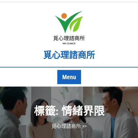
Skip
to
content
覓心理諮商所
Menu
標籤:
情緒界限
覓心理諮商所
>>