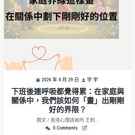
2026 年 4 月 29 日
宇 宇
2026
宇
年
宇
下班後連呼吸都覺得累：在家庭與
4
關係中，我們該如何「畫」出剛剛
月
好的界限？
29
日
撰文 / 覓境心理諮商所 王鈞...
0 Comments