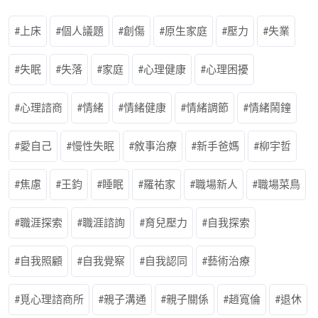
上床
個人議題
創傷
原生家庭
壓力
失業
失眠
失落
家庭
心理健康
心理困擾
心理諮商
情緒
情緒健康
情緒調節
情緒鬧鐘
愛自己
慢性失眠
敘事治療
新手爸媽
柳宇哲
焦慮
王鈞
睡眠
羅祐家
職場新人
職場菜鳥
職涯探索
職涯諮詢
育兒壓力
自我探索
自我照顧
自我覺察
自我認同
藝術治療
覓心理諮商所
親子溝通
親子關係
趙寬倫
退休