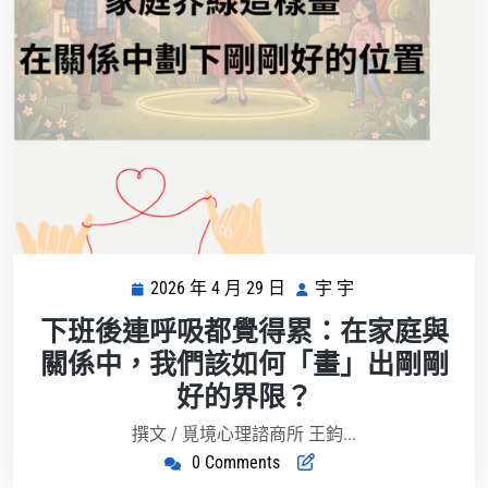
2026 年 4 月 29 日
宇 宇
2026
宇
年
宇
下班後連呼吸都覺得累：在家庭與
4
關係中，我們該如何「畫」出剛剛
月
好的界限？
29
日
撰文 / 覓境心理諮商所 王鈞...
0 Comments