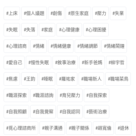
上床
個人議題
創傷
原生家庭
壓力
失業
失眠
失落
家庭
心理健康
心理困擾
心理諮商
情緒
情緒健康
情緒調節
情緒鬧鐘
愛自己
慢性失眠
敘事治療
新手爸媽
柳宇哲
焦慮
王鈞
睡眠
羅祐家
職場新人
職場菜鳥
職涯探索
職涯諮詢
育兒壓力
自我探索
自我照顧
自我覺察
自我認同
藝術治療
覓心理諮商所
親子溝通
親子關係
趙寬倫
退休