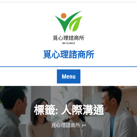
Skip
to
content
覓心理諮商所
Menu
標籤:
人際溝通
覓心理諮商所
>>