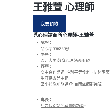
王雅萱 心理師
我要預約
覓心理諮商所心理師-王雅萱
認證：
諮心字006350號
學歷：
淡江大學 教育心理與諮商 碩士
經歷：
高中合作講師
: 性別平等教育、情緒調
生涯探索等主題
國小特教知能講師
: 自閉症類群議題
專長：
兒青個別諮商與團體諮商
–