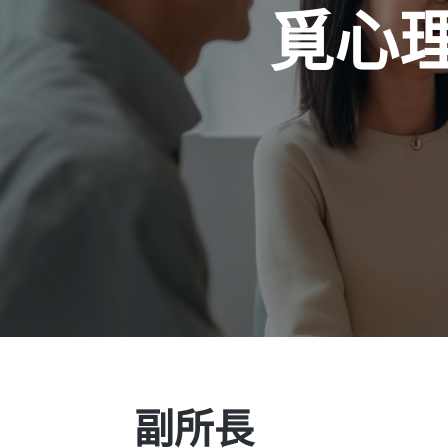
覓心
副所長