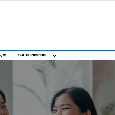
S方案
ENGLISH COUNSELING