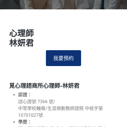
心理師
林妍君
我要預約
覓心理諮商所心理師-林妍君
認證：
諮心證號 7366 號/
中等學校輔導/生涯規劃教師證照 中檢字第
10701027號
學歷：