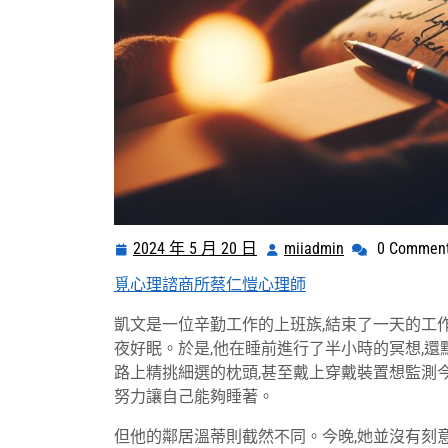
2024 年 5 月 20 日
miiadmin
0 Commen
2024
miiadmin
年
覓心理諮商所蔡仁愷心理師
5
月
凱文是一位辛勤工作的上班族,結束了一天的工作
20
夜好眠。於是,他在睡前進行了半小時的冥想,還
日
路上精挑細選的枕頭,甚至戴上穿戴裝置想監測
努力讓自己能夠睡著。
但他的鄰居溫蒂則截然不同。今晚,她並沒有刻