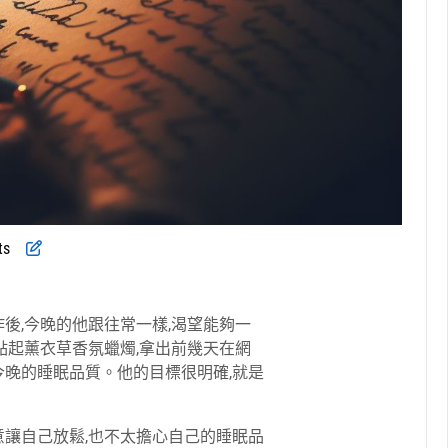
ts
後,今晚的他跟往常一樣,渴望能夠一
點起薰衣草香氛蠟燭,拿出前幾天在網
今晚的睡眠品質。他的目標很明確,就是
意讓自己放鬆,也不太擔心自己的睡眠品