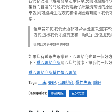
我們都聽過「越是刻意追求快樂,反而可能越不
複雜而普遍的問題,我們需要仔細釐清背後的原
來說,則可能與生活方式和環境因素有關。我們
案。
但無論如何,我們永遠都可以做出選擇,選擇
方式,這樣我們才能真正和「睡眠」這位朋友
這句話才是重點中的重點
如果您有睡眠失眠議題，心理諮商也是一個好
下，
覓心理諮商所
關心您的健康，讓我們一起
覓心理諮商所蔡仁愷心理師
Tags:
上床
,
失眠
,
心理諮商
,
慢性失眠
,
睡眠
Categories:
睡眠失眠
覓好文章