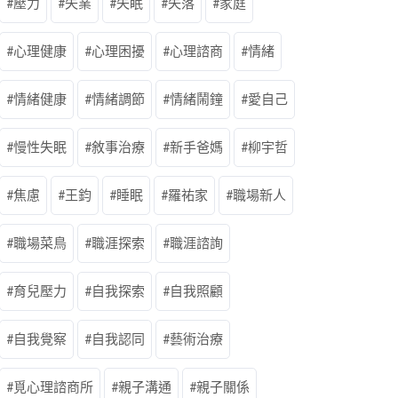
壓力
失業
失眠
失落
家庭
心理健康
心理困擾
心理諮商
情緒
情緒健康
情緒調節
情緒鬧鐘
愛自己
慢性失眠
敘事治療
新手爸媽
柳宇哲
焦慮
王鈞
睡眠
羅祐家
職場新人
職場菜鳥
職涯探索
職涯諮詢
育兒壓力
自我探索
自我照顧
自我覺察
自我認同
藝術治療
覓心理諮商所
親子溝通
親子關係