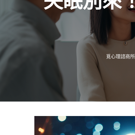
失眠別來
覓心理諮商所