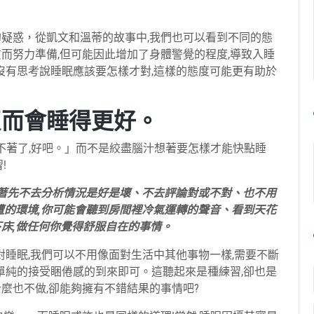
疑惑，從凱文和溫蒂的故事中,我們也可以看到不同的態
而努力準備,但可能因此增加了身體警覺的程度,導致入睡
也沒有思考說睡眠應該要怎樣才對,這樣的態度可能更有助於
反而會睡得更好。
睡不著了,好吧。」而不是絞盡腦汁想著要怎樣才能快點睡
!
試著先不去分析情況是好是壞、不去評論對或不對、也不用
遭的環境,你可能會聽到房間裡冷氣運轉的聲音、看到天花
床,做任何你覺得舒服自在的事情。
對睡眠,我們可以不用像面對生活中其他事物一樣,需要不斷
,單純的接受睏倦感的到來即可。這聽起來是種練習,卻也是
麼也不做,卻能夠擁有不錯結果的事情吧?