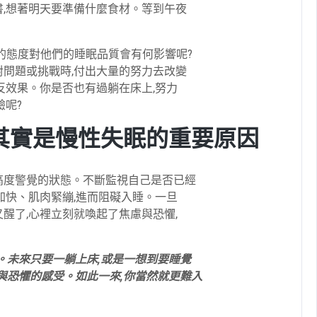
書,想著明天要準備什麼食材。等到午夜
的態度對他們的睡眠品質會有何影響呢?
對問題或挑戰時,付出大量的努力去改變
反效果。你是否也有過躺在床上,努力
驗呢?
其實是慢性失眠的重要原因
高度警覺的狀態。不斷監視自己是否已經
加快、肌肉緊繃,進而阻礙入睡。一旦
醒了,心裡立刻就喚起了焦慮與恐懼,
。未來只要一躺上床,或是一想到要睡覺
與恐懼的感受。如此一來,你當然就更難入