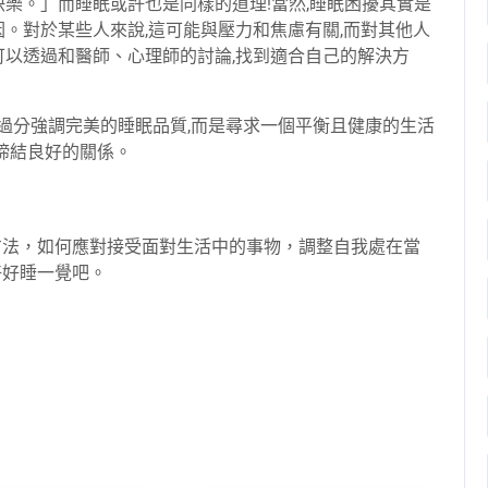
快樂。」而睡眠或許也是同樣的道理!當然,睡眠困擾其實是
因。對於某些人來說,這可能與壓力和焦慮有關,而對其他人
可以透過和醫師、心理師的討論,找到適合自己的解決方
不過分強調完美的睡眠品質,而是尋求一個平衡且健康的生活
締結良好的關係。
方法，如何應對接受面對生活中的事物，調整自我處在當
好好睡一覺吧。