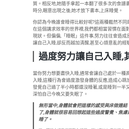
質。相反地,她隨手拿起一本翻了很多次的食譜
時分,睏意出現之後,她才放下書本,上床睡覺。
你認為今晚誰會睡得比較好呢?這兩種截然不同
在這個講求效率的世界裡,我們都相當習慣在面
現狀。但偏偏,「睡眠」這件事,努力往往會造成
讓自己入睡,卻反而越加清醒,甚至心煩意亂的經
過度努力讓自己入睡,
當你努力想要盡快入睡,通常會讓自己處於一種
入睡,這種行為會過度激發身體的反應,造成心跳
發覺自己過了半小時都還沒睡著,或是睡到一半又
深怕自己今晚又要失眠了。
無形當中,身體就會把這樣的感受與床做連結
了,身體就很容易回想起這些過度警覺、焦慮
睡了。