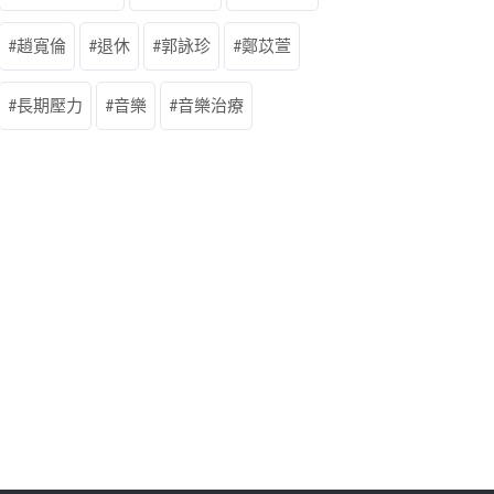
趙寬倫
退休
郭詠珍
鄭苡萱
長期壓力
音樂
音樂治療