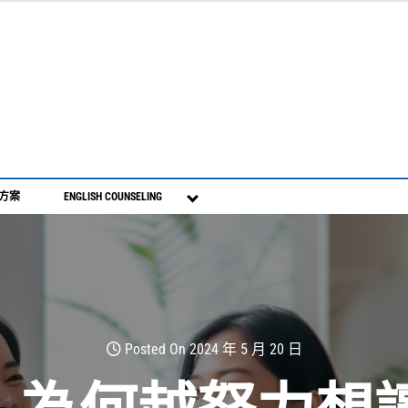
S方案
ENGLISH COUNSELING
Posted On 2024 年 5 月 20 日