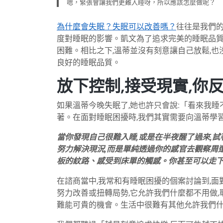
嗯，緊張會讓我們更難入睡呀，所以應該怎麼做呢？
為什麼會失眠？失眠可以改善嗎？
往往是我們的
度對睡眠的影響。凱文為了追求完美的睡眠品質
困難。相比之下,溫蒂並沒有刻意讓自己放鬆,
良好的睡眠品質。
放下控制,接受現實,你
如果溫蒂今晚失眠了,她也許只會說:「看來我
著。在面對睡眠困擾時,我們其實需要向溫蒂學習
當你發現自己很難入睡,或是在半夜醒了過來,
努力解決現況,而是單純透過你的感官去觀察周
板的紋路、感受到床單的觸感。你甚至可以走下
在諮商當中,我常和有睡眠困擾的個案討論到,面
努力改善或扭轉局勢,它允許我們什麼都不用做
難能可貴的機會。生活中很難有其他允許我們什