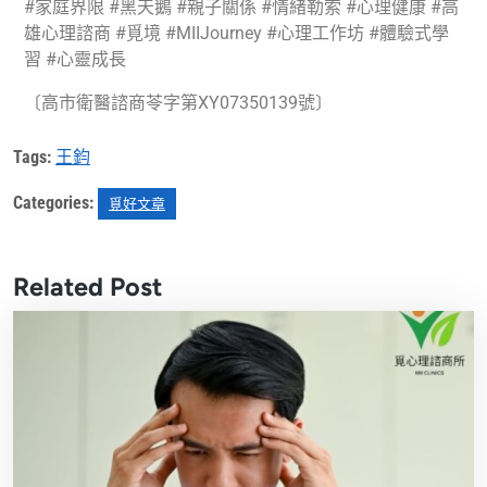
#家庭界限 #黑天鵝 #親子關係 #情緒勒索 #心理健康 #高
雄心理諮商 #覓境 #MIIJourney #心理工作坊 #體驗式學
習 #心靈成長
〔高市衛醫諮商苓字第XY07350139號〕
Tags:
王鈞
Categories:
覓好文章
Related Post