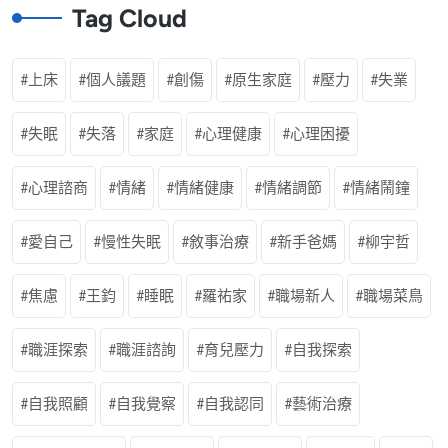
Tag Cloud
上床
個人議題
創傷
原生家庭
壓力
失業
失眠
失落
家庭
心理健康
心理困擾
心理諮商
情緒
情緒健康
情緒調節
情緒鬧鐘
愛自己
慢性失眠
敘事治療
新手爸媽
柳宇哲
焦慮
王鈞
睡眠
羅祐家
職場新人
職場菜鳥
職涯探索
職涯諮詢
育兒壓力
自我探索
自我照顧
自我覺察
自我認同
藝術治療